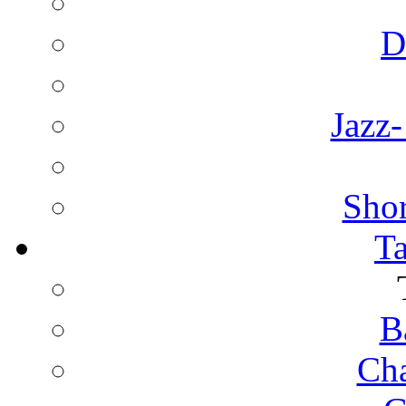
D
Jazz
Shor
T
B
Cha