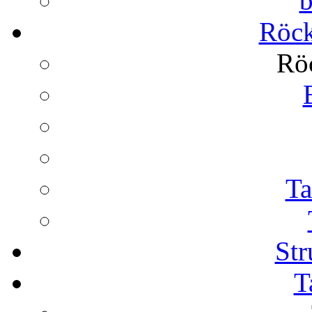
b
Röck
Rö
Ta
St
T