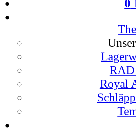
0
The
Unser
Lagerw
RAD 
Royal 
Schläpp
Tem