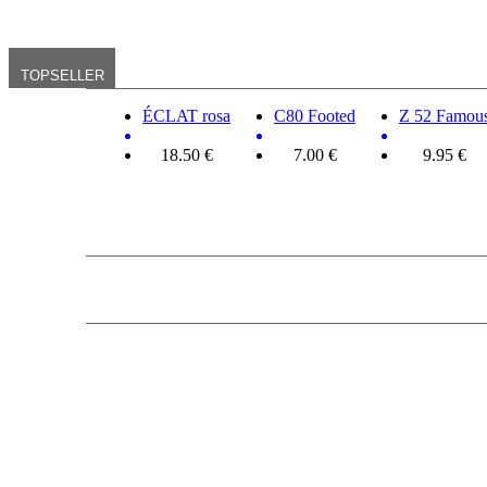
TOPSELLER
ÉCLAT rosa
C80 Footed
Z 52 Famou
18.50 €
7.00 €
9.95 €