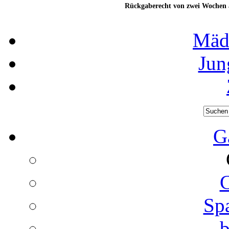
Rückgaberecht von zwei Wochen a
Mäd
Jun
G
C
Spa
b