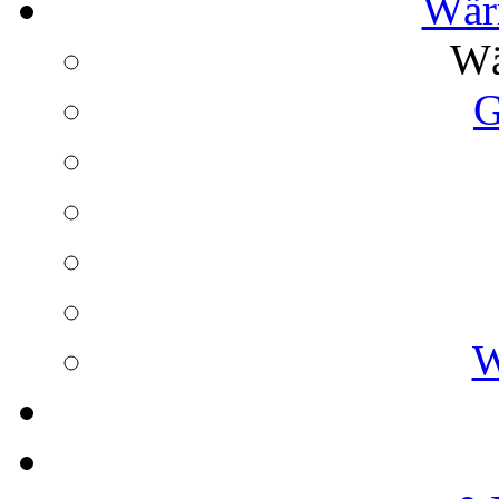
Wär
Wä
G
W