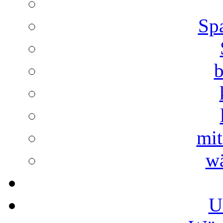
Spa
b
mi
w
U