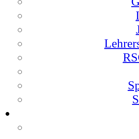
G
Lehrer
RS
Sp
S