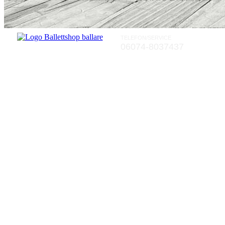
TELEFON/SERVICE
06074-8037437
Rückgaberecht von zwei Wochen a
Rückgaberecht von zwei Wochen a