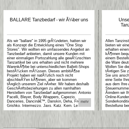
BALLARE Tanzbedarf - wir Ã¼ber uns
Unse
Tan
Als wir "ballare" in 1995 grÃ¼ndeten, hatten wir
Allen Tanzinst
als Konzept die Entwicklung eines "One Stop
bieten wir ein
Stores". Wir wollten ein umfassendes Angebot an
erhalten eine
Tanzbedarf anbieten, damit unsere Kunden mit
kÃ¶nnen bequ
einer einmaligen Portozahlung alle gewÃ¼nschten
einem Bestell
Tanzartikel bei uns erhalten und nicht mehrere
die Ware deut
WarenkÃ¶rbe bei unterschiedlichen Ballett-Shops
Wollen Sie di
bestÃ¼cken mÃ¼ssen. Dieses ambitiÃ¶se
tÃ¤tigen Sie 
Projekt haben wir natÃ¼rlich noch nicht
Sie uns ansch
abschlieÃŸen kÃ¶nnen, aber wir kommen
eine Seite Ihr
tÃ¤glich unserem Ziel nÃ¤her. Wir haben deshalb
aus dem Ihre A
GeschÃ¤ftsbeziehungen zu allen namhaften
Steuernummer 
Herstellern von Tanzbedarf aufgenommen: Antonio
Ã¤ndern wir Ih
Pacelli, Bleyer, Body Wrappers, Capezio,
Online-Kunde
Danceries, Dancinâ€™, Danskin, Deha, Freed,
Sonderkonditi
mehr
Grishko, Intermezzo, Jaxs, Katz, Kern, Le
Bestellung be
Papillon, Merlet, Roch Valley, Rumpf, So Danca,
PreisnachlaÃŸ
Temps Danse, Vicard und Wear Moi. Auch
Warenkorb und
kleinere und weniger bekannte Anbieter von
angezeigt.
Tanzartikeln, wie zum Beispiel Arabesque by
Claire oder Dansco, haben einen geschÃ¤tzten