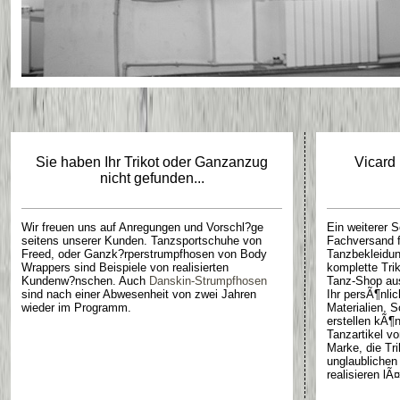
Sie haben Ihr Trikot oder Ganzanzug
Vicard
nicht gefunden...
Wir freuen uns auf Anregungen und Vorschl?ge
Ein weiterer 
seitens unserer Kunden. Tanzsportschuhe von
Fachversand f
Freed, oder Ganzk?rperstrumpfhosen von Body
Tanzbekleidun
Wrappers sind Beispiele von realisierten
komplette Tri
Kundenw?nschen. Auch
Danskin-Strumpfhosen
Tanz-Shop au
sind nach einer Abwesenheit von zwei Jahren
Ihr persÃ¶nlic
wieder im Programm.
Materialien, S
erstellen kÃ¶n
Tanzartikel v
Marke, die Tr
unglaublichen 
realisieren lÃ